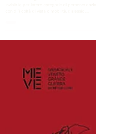
Il mondo della grafica è spesso una barriera
invisibile per intere categorie di persone: anziani
con difficoltà di vista o mobilità, dislessici,
daltonici o ipovedenti. Il progetto con UTEM –
Università della Terza Età di Montebelluna – di
Okam Imago per il rinnovamento dell'identità
visiva e la realizzazione di nuovi materiali per la
comunicazione online e offline è stato guidato
proprio dall'esigenza di progettare con empatia
e rispetto per le necessità della Terza Età.