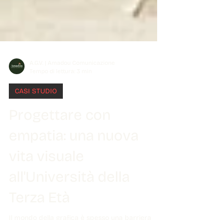
A.G.V. | Amadou Comunicazione
Tempo di lettura: 3 min
CASI STUDIO
Progettare con
empatia: una nuova
vita visuale
all'Università della
Terza Età