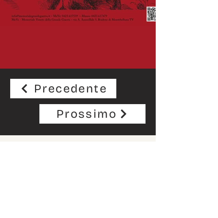
Precedente
Prossimo
Ci mettiamo in contatto?
Nome
*