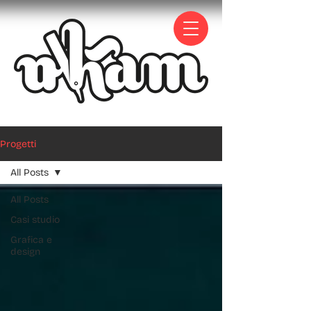
Progetti
All Posts
All Posts
Casi studio
Grafica e
design